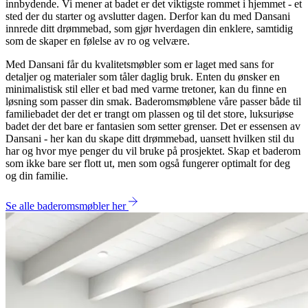
innbydende. Vi mener at badet er det viktigste rommet i hjemmet - et
sted der du starter og avslutter dagen. Derfor kan du med Dansani
innrede ditt drømmebad, som gjør hverdagen din enklere, samtidig
som de skaper en følelse av ro og velvære.
Med Dansani får du kvalitetsmøbler som er laget med sans for
detaljer og materialer som tåler daglig bruk. Enten du ønsker en
minimalistisk stil eller et bad med varme tretoner, kan du finne en
løsning som passer din smak. Baderomsmøblene våre passer både til
familiebadet der det er trangt om plassen og til det store, luksuriøse
badet der det bare er fantasien som setter grenser. Det er essensen av
Dansani - her kan du skape ditt drømmebad, uansett hvilken stil du
har og hvor mye penger du vil bruke på prosjektet. Skap et baderom
som ikke bare ser flott ut, men som også fungerer optimalt for deg
og din familie.
Se alle baderomsmøbler her