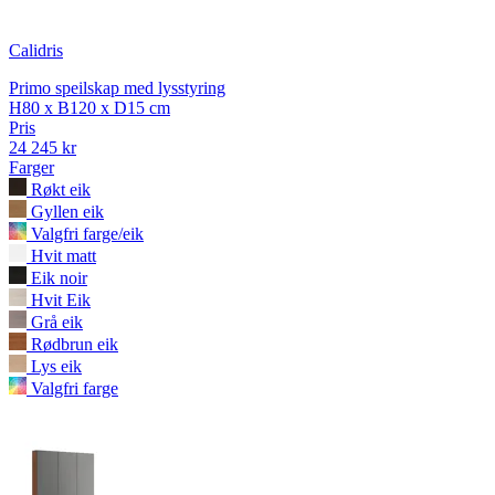
Calidris
Primo speilskap med lysstyring
H80 x B120 x D15 cm
Pris
24 245 kr
Farger
Røkt eik
Gyllen eik
Valgfri farge/eik
Hvit matt
Eik noir
Hvit Eik
Grå eik
Rødbrun eik
Lys eik
Valgfri farge