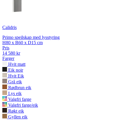
Calidris
Primo speilskap med lysstyring
H80 x B60 x D15 cm
Pris
14 580 kr
Farger
Hvit matt
Eik noir
Hvit Eik
Grå eik
Rødbrun eik
Lys eik
Valgfri farge
Valgfri farge/eik
Røkt eik
Gyllen eik