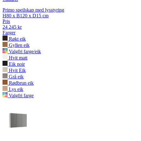
Primo speilskap med lysstyring
H80 x B120 x D15 cm
Pris
24 245 kr
Farger
Røkt eik
Gyllen eik
Valgfri farge/eik
Hvit matt
Eik noir
Hvit Eik
Grå eik
Rødbrun eik
Lys eik
Valgfri farge