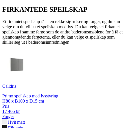
FIRKANTEDE SPEILSKAP
Et firkantet speilskap fås i en rekke størrelser og farger, og du kan
velge om du vil ha et speilskap med lys. Du kan velge et firkantet
speilskap i samme farge som de andre baderomsmøblene for å få et
gjennomgående fargetema, eller du kan velge et speilskap som
skiller seg ut i baderomsinnredningen.
Calidris
Primo speilskap med lysstyring
H80 x B100 x D15 cm
Pris
17 465 kr
Farger
Hvit matt
Eik noir