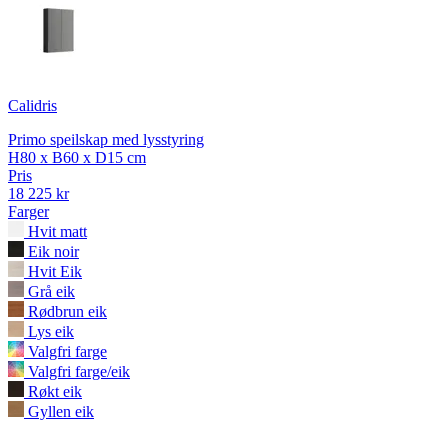
Calidris
Primo speilskap med lysstyring
H80 x B60 x D15 cm
Pris
18 225 kr
Farger
Hvit matt
Eik noir
Hvit Eik
Grå eik
Rødbrun eik
Lys eik
Valgfri farge
Valgfri farge/eik
Røkt eik
Gyllen eik