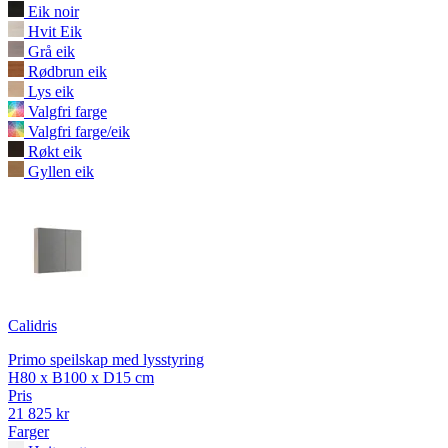
Eik noir
Hvit Eik
Grå eik
Rødbrun eik
Lys eik
Valgfri farge
Valgfri farge/eik
Røkt eik
Gyllen eik
Calidris
Primo speilskap med lysstyring
H80 x B100 x D15 cm
Pris
21 825 kr
Farger