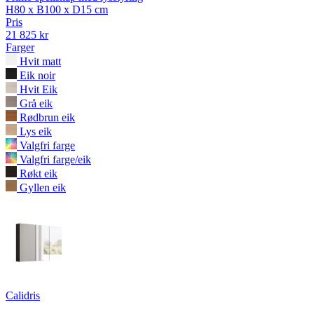
H80 x B100 x D15 cm
Pris
21 825 kr
Farger
Hvit matt
Eik noir
Hvit Eik
Grå eik
Rødbrun eik
Lys eik
Valgfri farge
Valgfri farge/eik
Røkt eik
Gyllen eik
Calidris