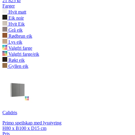
21 825 kr
Farger
Hvit matt
Eik noir
Hvit Eik
Grå eik
Rødbrun eik
Lys eik
Valgfri farge
Valgfri farge/eik
Røkt eik
Gyllen eik
Calidris
Primo speilskap med lysstyring
H80 x B100 x D15 cm
Pris