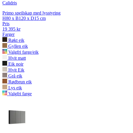
Calidris
Primo speilskap med lysstyring
H80 x B120 x D15 cm
Pris
19 395 kr
Farger
Røkt eik
Gyllen eik
Valgfri farge/eik
Hvit matt
Eik noir
Hvit Eik
Grå eik
Rødbrun eik
Lys eik
Valgfri farge