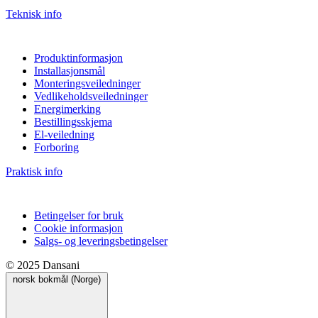
Teknisk info
Produktinformasjon
Installasjonsmål
Monteringsveiledninger
Vedlikeholdsveiledninger
Energimerking
Bestillingsskjema
El-veiledning
Forboring
Praktisk info
Betingelser for bruk
Cookie informasjon
Salgs- og leveringsbetingelser
© 2025 Dansani
norsk bokmål (Norge)