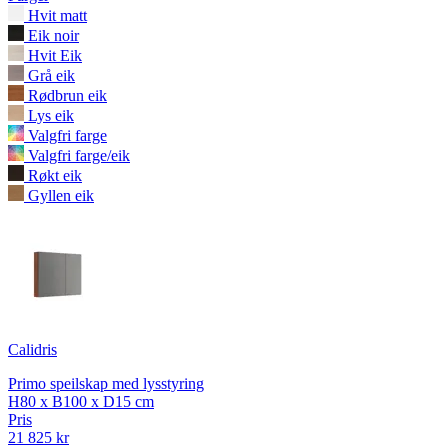
Hvit matt
Eik noir
Hvit Eik
Grå eik
Rødbrun eik
Lys eik
Valgfri farge
Valgfri farge/eik
Røkt eik
Gyllen eik
Calidris
Primo speilskap med lysstyring
H80 x B100 x D15 cm
Pris
21 825 kr