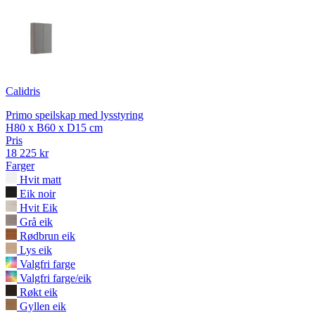
Calidris
Primo speilskap med lysstyring
H80 x B60 x D15 cm
Pris
18 225 kr
Farger
Hvit matt
Eik noir
Hvit Eik
Grå eik
Rødbrun eik
Lys eik
Valgfri farge
Valgfri farge/eik
Røkt eik
Gyllen eik