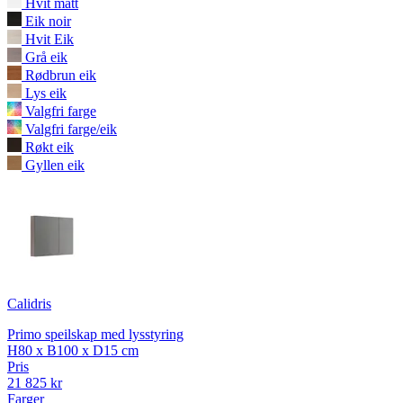
Hvit matt
Eik noir
Hvit Eik
Grå eik
Rødbrun eik
Lys eik
Valgfri farge
Valgfri farge/eik
Røkt eik
Gyllen eik
Calidris
Primo speilskap med lysstyring
H80 x B100 x D15 cm
Pris
21 825 kr
Farger