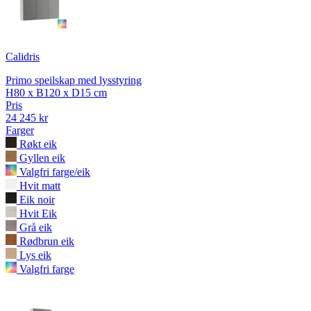
Calidris
Primo speilskap med lysstyring
H80 x B120 x D15 cm
Pris
24 245 kr
Farger
Røkt eik
Gyllen eik
Valgfri farge/eik
Hvit matt
Eik noir
Hvit Eik
Grå eik
Rødbrun eik
Lys eik
Valgfri farge