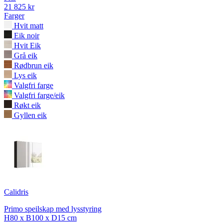
21 825 kr
Farger
Hvit matt
Eik noir
Hvit Eik
Grå eik
Rødbrun eik
Lys eik
Valgfri farge
Valgfri farge/eik
Røkt eik
Gyllen eik
Calidris
Primo speilskap med lysstyring
H80 x B100 x D15 cm