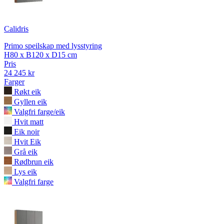
Calidris
Primo speilskap med lysstyring
H80 x B120 x D15 cm
Pris
24 245 kr
Farger
Røkt eik
Gyllen eik
Valgfri farge/eik
Hvit matt
Eik noir
Hvit Eik
Grå eik
Rødbrun eik
Lys eik
Valgfri farge