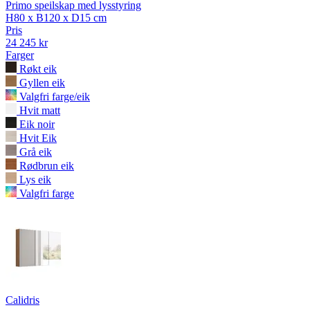
Primo speilskap med lysstyring
H80 x B120 x D15 cm
Pris
24 245 kr
Farger
Røkt eik
Gyllen eik
Valgfri farge/eik
Hvit matt
Eik noir
Hvit Eik
Grå eik
Rødbrun eik
Lys eik
Valgfri farge
Calidris