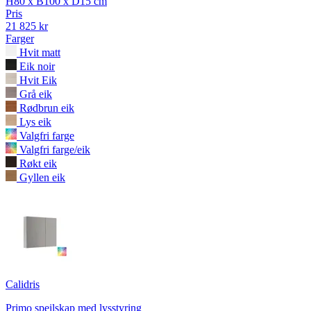
H80 x B100 x D15 cm
Pris
21 825 kr
Farger
Hvit matt
Eik noir
Hvit Eik
Grå eik
Rødbrun eik
Lys eik
Valgfri farge
Valgfri farge/eik
Røkt eik
Gyllen eik
Calidris
Primo speilskap med lysstyring