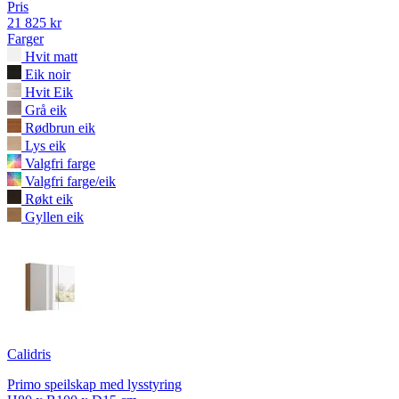
Pris
21 825 kr
Farger
Hvit matt
Eik noir
Hvit Eik
Grå eik
Rødbrun eik
Lys eik
Valgfri farge
Valgfri farge/eik
Røkt eik
Gyllen eik
Calidris
Primo speilskap med lysstyring