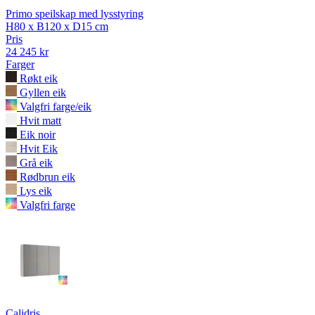
Primo speilskap med lysstyring
H80 x B120 x D15 cm
Pris
24 245 kr
Farger
Røkt eik
Gyllen eik
Valgfri farge/eik
Hvit matt
Eik noir
Hvit Eik
Grå eik
Rødbrun eik
Lys eik
Valgfri farge
Calidris