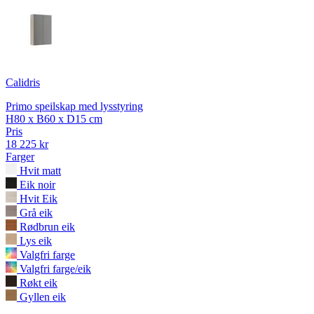
Calidris
Primo speilskap med lysstyring
H80 x B60 x D15 cm
Pris
18 225 kr
Farger
Hvit matt
Eik noir
Hvit Eik
Grå eik
Rødbrun eik
Lys eik
Valgfri farge
Valgfri farge/eik
Røkt eik
Gyllen eik