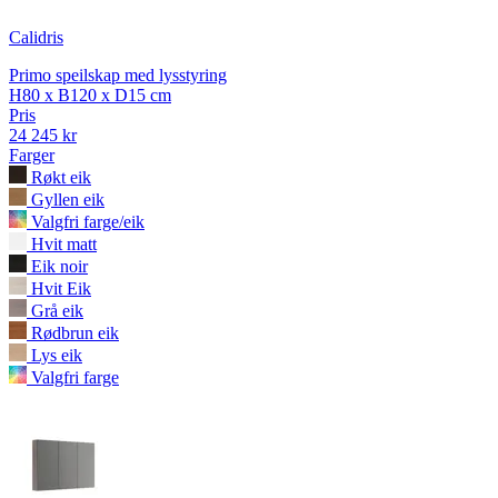
Calidris
Primo speilskap med lysstyring
H80 x B120 x D15 cm
Pris
24 245 kr
Farger
Røkt eik
Gyllen eik
Valgfri farge/eik
Hvit matt
Eik noir
Hvit Eik
Grå eik
Rødbrun eik
Lys eik
Valgfri farge