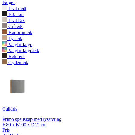
Farger
Hvit matt
Eik noir
Hvit Eik
Grå eik
Rødbrun eik
Lys eik
Valgfri farge
Valgfri farge/eik
Røkt eik
Gyllen eik
Calidris
Primo speilskap med lysstyring
H80 x B100 x D15 cm
Pris