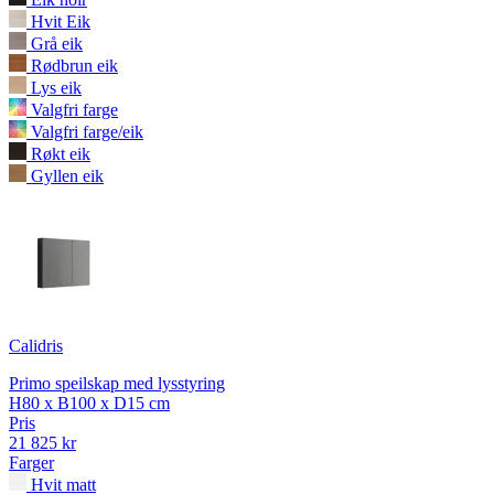
Hvit Eik
Grå eik
Rødbrun eik
Lys eik
Valgfri farge
Valgfri farge/eik
Røkt eik
Gyllen eik
Calidris
Primo speilskap med lysstyring
H80 x B100 x D15 cm
Pris
21 825 kr
Farger
Hvit matt