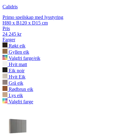
Calidris
Primo speilskap med lysstyring
H80 x B120 x D15 cm
Pris
24 245 kr
Farger
Røkt eik
Gyllen eik
Valgfri farge/eik
Hvit matt
Eik noir
Hvit Eik
Grå eik
Rødbrun eik
Lys eik
Valgfri farge