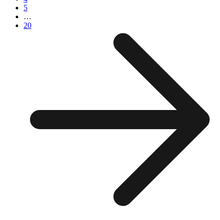
5
…
20