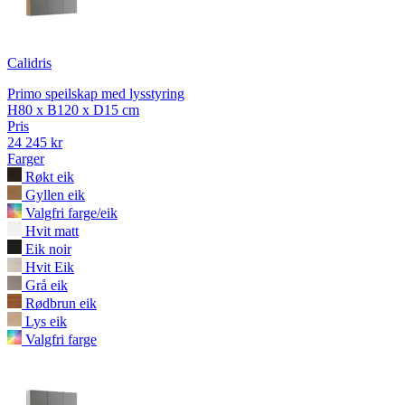
Calidris
Primo speilskap med lysstyring
H80 x B120 x D15 cm
Pris
24 245 kr
Farger
Røkt eik
Gyllen eik
Valgfri farge/eik
Hvit matt
Eik noir
Hvit Eik
Grå eik
Rødbrun eik
Lys eik
Valgfri farge