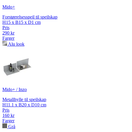
Mido+
Forstørrelsesspeil til speilskap
H15 x B15 x D1 cm
Pris
290 kr
Farger
Alu look
Mido+ / Inzo
Metallhylle til speilskap
H11.1 x B20 x D10 cm
Pris
160 kr
Farger
Grå