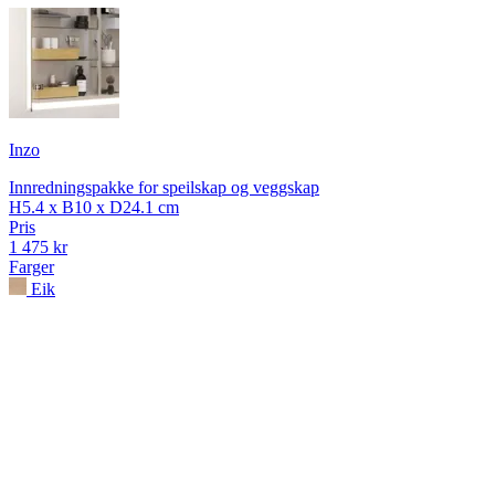
Inzo
Innredningspakke for speilskap og veggskap
H5.4 x B10 x D24.1 cm
Pris
1 475 kr
Farger
Eik