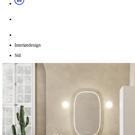
Interiørdesign
Stil