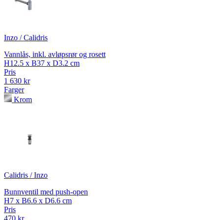
Inzo / Calidris
Vannlås, inkl. avløpsrør og rosett
H12.5 x B37 x D3.2 cm
Pris
1 630 kr
Farger
Krom
Calidris / Inzo
Bunnventil med push-open
H7 x B6.6 x D6.6 cm
Pris
470 kr