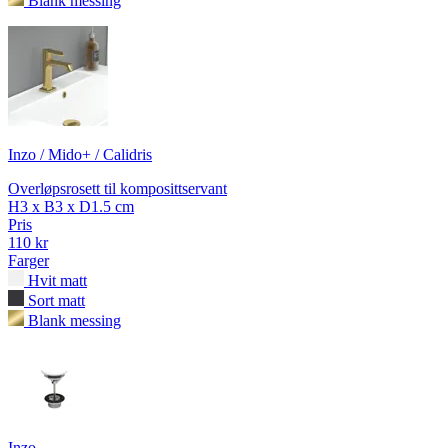
Blank messing
Inzo / Mido+ / Calidris
Overløpsrosett til komposittservant
H3 x B3 x D1.5 cm
Pris
110 kr
Farger
Hvit matt
Sort matt
Blank messing
Inzo