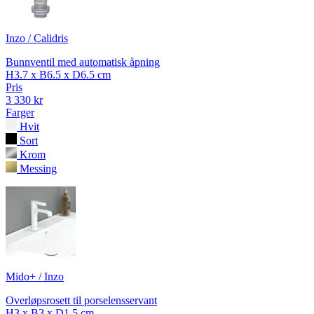
Inzo / Calidris
Bunnventil med automatisk åpning
H3.7 x B6.5 x D6.5 cm
Pris
3 330 kr
Farger
Hvit
Sort
Krom
Messing
Mido+ / Inzo
Overløpsrosett til porselensservant
H3 x B3 x D1.5 cm