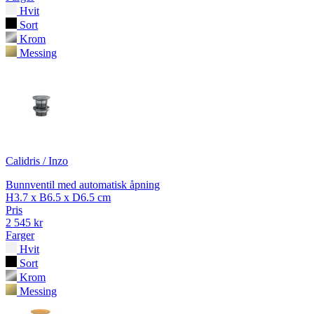
Hvit
Sort
Krom
Messing
Calidris / Inzo
Bunnventil med automatisk åpning
H3.7 x B6.5 x D6.5 cm
Pris
2 545 kr
Farger
Hvit
Sort
Krom
Messing