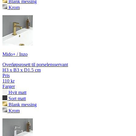
Blank messing
Krom
Mido+ / Inzo
Overløpsrosett til porselensservant
H3 x B3 x D1.5 cm
Pris
110 kr
Farger
Hvit matt
Sort matt
Blank messing
Krom