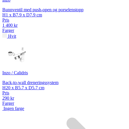
Bunnventil med push-open og porselenstopp
H1 x B7.9 x D7.9 cm
Pris
1 400 kr
Farger
Hvit
Inzo / Calidris
Back-to-wall dreneringssystem
H20 x B5.7 x D5.7 cm
Pris
290 kr
Farger
Ingen farge