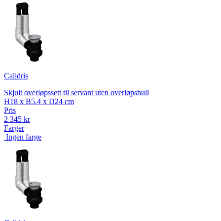
Calidris
Skjult overløpssett til servant uten overløpshull
H18 x B5.4 x D24 cm
Pris
2 345 kr
Farger
Ingen farge