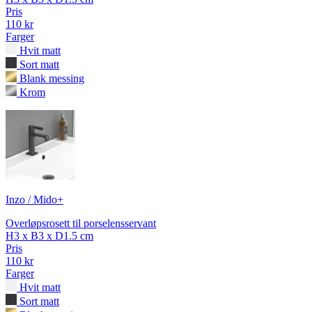
Pris
110 kr
Farger
Hvit matt
Sort matt
Blank messing
Krom
Inzo / Mido+
Overløpsrosett til porselensservant
H3 x B3 x D1.5 cm
Pris
110 kr
Farger
Hvit matt
Sort matt