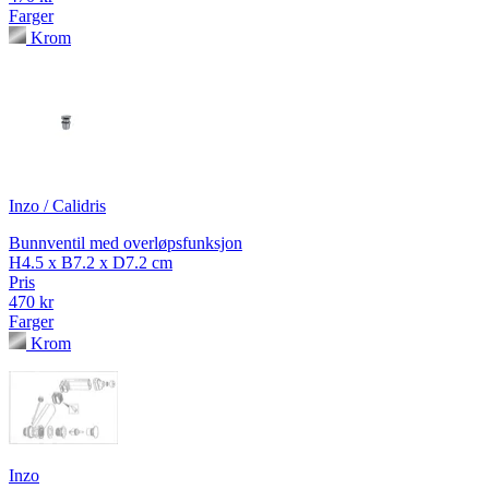
Farger
Krom
Inzo / Calidris
Bunnventil med overløpsfunksjon
H4.5 x B7.2 x D7.2 cm
Pris
470 kr
Farger
Krom
Inzo