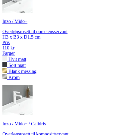
Inzo / Mido+
Overløpsrosett til porselensservant
H3 x B3 x D1.5 cm
Pris
110 kr
Farger
Hvit matt
Sort matt
Blank messing
Krom
Inzo / Mido+ / Calidris
Overløpsrosett til komposittservant