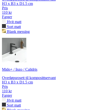
H3 x B3 x D1.5 cm
Pris
110 kr
Farger
Hvit matt
Sort matt
Blank messing
Mido+ / Inzo / Calidris
Overløpsrosett til komposittservant
H3 x B3 x D1.5 cm
Pris
110 kr
Farger
Hvit matt
Sort matt