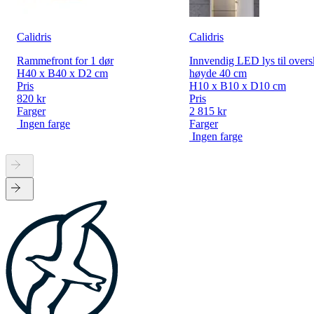
Calidris
Calidris
Rammefront for 1 dør
Innvendig LED lys til overs
H40 x B40 x D2 cm
høyde 40 cm
Pris
H10 x B10 x D10 cm
820 kr
Pris
Farger
2 815 kr
Ingen farge
Farger
Ingen farge