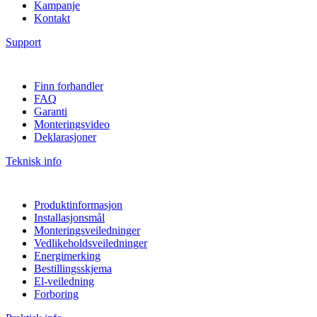
Kampanje
Kontakt
Support
Finn forhandler
FAQ
Garanti
Monteringsvideo
Deklarasjoner
Teknisk info
Produktinformasjon
Installasjonsmål
Monteringsveiledninger
Vedlikeholdsveiledninger
Energimerking
Bestillingsskjema
El-veiledning
Forboring