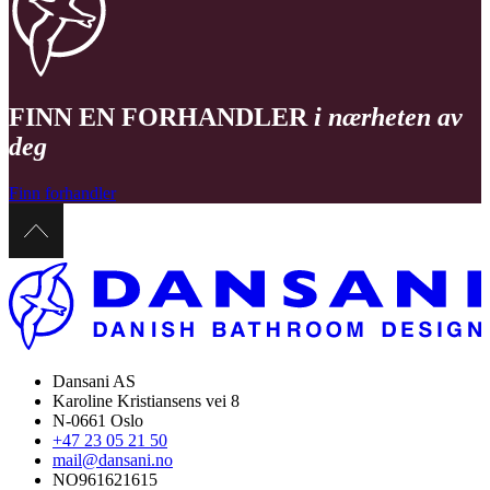
FINN EN FORHANDLER
i nærheten av
deg
Finn forhandler
Dansani AS
Karoline Kristiansens vei 8
N-0661 Oslo
+47 23 05 21 50
mail@dansani.no
NO961621615