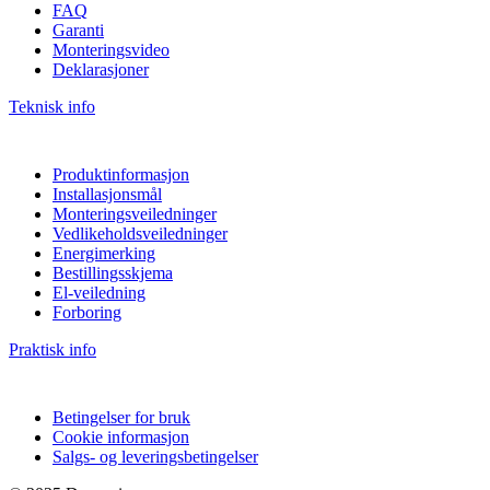
FAQ
Garanti
Monteringsvideo
Deklarasjoner
Teknisk info
Produktinformasjon
Installasjonsmål
Monteringsveiledninger
Vedlikeholdsveiledninger
Energimerking
Bestillingsskjema
El-veiledning
Forboring
Praktisk info
Betingelser for bruk
Cookie informasjon
Salgs- og leveringsbetingelser