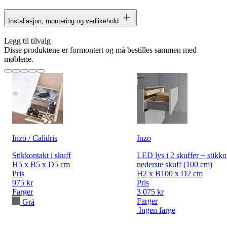
Installasjon, montering og vedlikehold
Legg til tilvalg
Disse produktene er formontert og må bestilles sammen med
møblene.
Inzo / Calidris
Inzo
Stikkontakt i skuff
LED lys i 2 skuffer + stikko
H5 x B5 x D5 cm
nederste skuff (100 cm)
Pris
H2 x B100 x D2 cm
975 kr
Pris
Farger
3 075 kr
Farger
Grå
Ingen farge