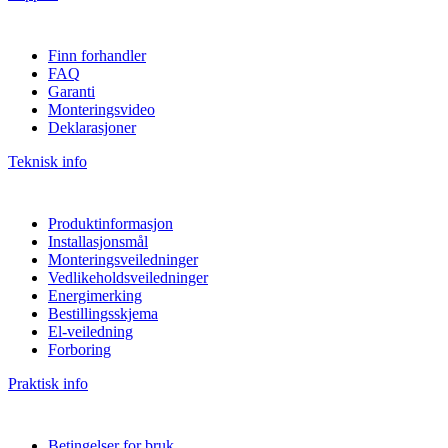
Finn forhandler
FAQ
Garanti
Monteringsvideo
Deklarasjoner
Teknisk info
Produktinformasjon
Installasjonsmål
Monteringsveiledninger
Vedlikeholdsveiledninger
Energimerking
Bestillingsskjema
El-veiledning
Forboring
Praktisk info
Betingelser for bruk