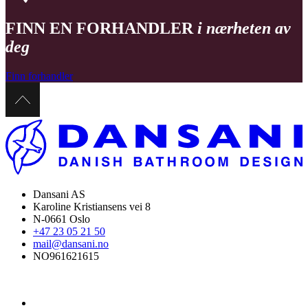
FINN EN FORHANDLER
i nærheten av
deg
Finn forhandler
Dansani AS
Karoline Kristiansens vei 8
N-0661 Oslo
+47 23 05 21 50
mail@dansani.no
NO961621615