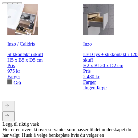
Inzo / Calidris
Inzo
Stikkontakt i skuff
LED lys + stikkontakt i 12
H5 x B5 x D5 cm
skuff
Pris
H2 x B120 x D2 cm
975 kr
Pris
Farger
2 480 kr
Farger
Grå
Ingen farge
Legg til riktig vask
Her er en oversikt over servanter som passer til det underskapet du
har valgt. Husk å velge benkeplate hvis du velger en