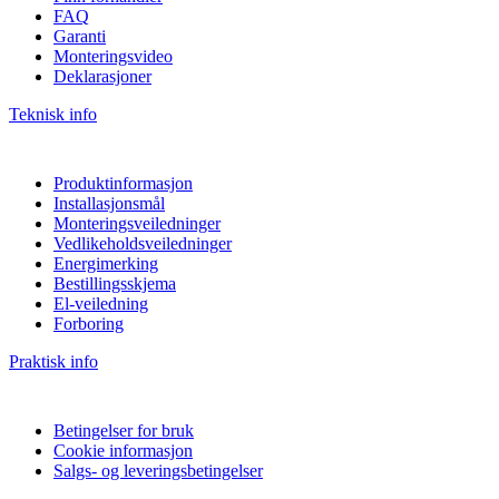
FAQ
Garanti
Monteringsvideo
Deklarasjoner
Teknisk info
Produktinformasjon
Installasjonsmål
Monteringsveiledninger
Vedlikeholdsveiledninger
Energimerking
Bestillingsskjema
El-veiledning
Forboring
Praktisk info
Betingelser for bruk
Cookie informasjon
Salgs- og leveringsbetingelser