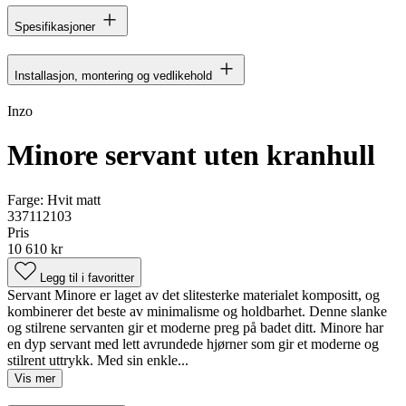
Spesifikasjoner
Installasjon, montering og vedlikehold
Inzo
Minore servant uten kranhull
Farge:
Hvit matt
337112103
Pris
10 610 kr
Legg til i favoritter
Servant Minore er laget av det slitesterke materialet kompositt, og
kombinerer det beste av minimalisme og holdbarhet. Denne slanke
og stilrene servanten gir et moderne preg på badet ditt. Minore har
en dyp servant med lett avrundede hjørner som gir et moderne og
stilrent uttrykk. Med sin enkle...
Vis mer