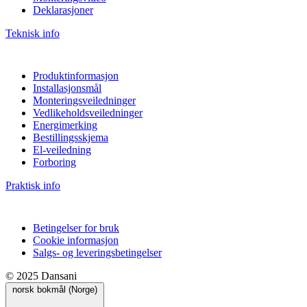
Deklarasjoner
Teknisk info
Produktinformasjon
Installasjonsmål
Monteringsveiledninger
Vedlikeholdsveiledninger
Energimerking
Bestillingsskjema
El-veiledning
Forboring
Praktisk info
Betingelser for bruk
Cookie informasjon
Salgs- og leveringsbetingelser
© 2025 Dansani
norsk bokmål (Norge)