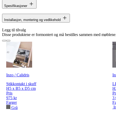
Spesifikasjoner
Installasjon, montering og vedlikehold
Legg til tilvalg
Disse produktene er formontert og må bestilles sammen med møblene
Inzo / Calidris
In
Stikkontakt i skuff
LE
H5 x B5 x D5 cm
H
Pris
Pr
975 kr
3 
Farger
Fa
I
Grå