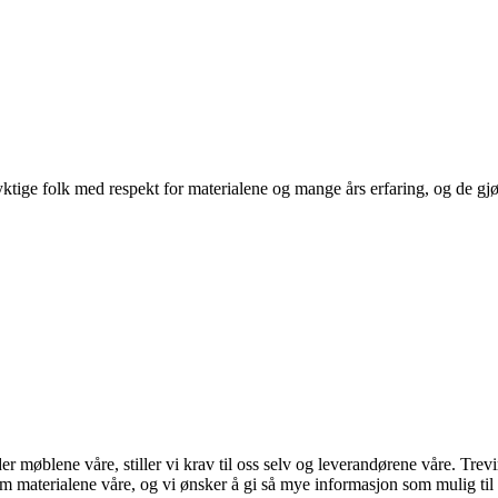
ige folk med respekt for materialene og mange års erfaring, og de gjør d
der møblene våre, stiller vi krav til oss selv og leverandørene våre. Tre
 om materialene våre, og vi ønsker å gi så mye informasjon som mulig t