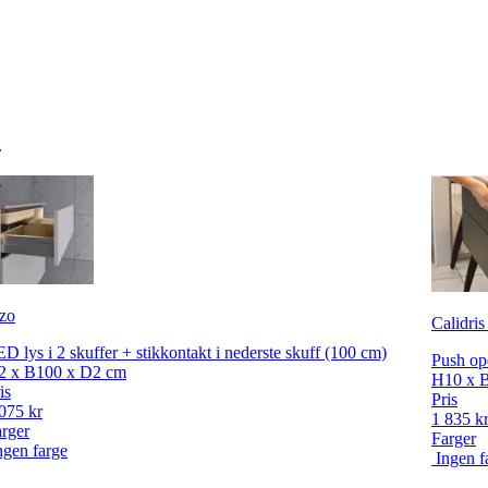
.
zo
Calidris
D lys i 2 skuffer + stikkontakt i nederste skuff (100 cm)
Push op
2 x B100 x D2 cm
H10 x 
is
Pris
075 kr
1 835 k
rger
Farger
ngen farge
Ingen f