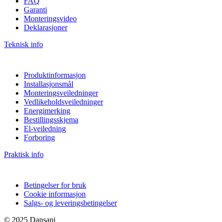
FAQ
Garanti
Monteringsvideo
Deklarasjoner
Teknisk info
Produktinformasjon
Installasjonsmål
Monteringsveiledninger
Vedlikeholdsveiledninger
Energimerking
Bestillingsskjema
El-veiledning
Forboring
Praktisk info
Betingelser for bruk
Cookie informasjon
Salgs- og leveringsbetingelser
© 2025 Dansani