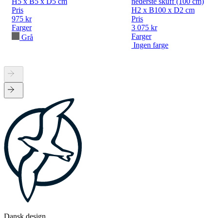
H5 x B5 x D5 cm
nederste skuff (100 cm)
Pris
H2 x B100 x D2 cm
975 kr
Pris
Farger
3 075 kr
Farger
Grå
Ingen farge
Dansk design