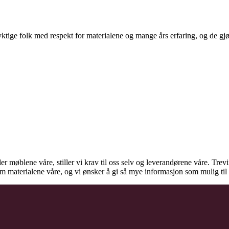
ige folk med respekt for materialene og mange års erfaring, og de gjør d
der møblene våre, stiller vi krav til oss selv og leverandørene våre. Tre
 om materialene våre, og vi ønsker å gi så mye informasjon som mulig t