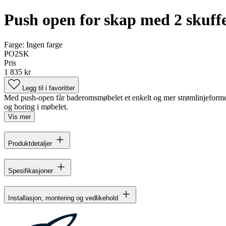
Push open for skap med 2 skuff
Farge:
Ingen farge
PO2SK
Pris
1 835 kr
Legg til i favoritter
Med push-open får baderomsmøbelet et enkelt og mer strømlinjeformet 
og boring i møbelet.
Vis mer
Produktdetaljer
Spesifikasjoner
Installasjon, montering og vedlikehold