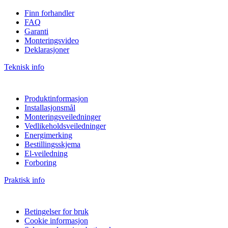
Finn forhandler
FAQ
Garanti
Monteringsvideo
Deklarasjoner
Teknisk info
Produktinformasjon
Installasjonsmål
Monteringsveiledninger
Vedlikeholdsveiledninger
Energimerking
Bestillingsskjema
El-veiledning
Forboring
Praktisk info
Betingelser for bruk
Cookie informasjon