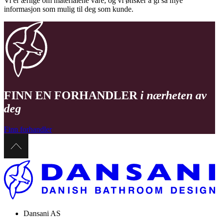
Vi er ærlige om materialene våre, og vi ønsker å gi så mye
informasjon som mulig til deg som kunde.
FINN EN FORHANDLER
i nærheten av
deg
Finn forhandler
Dansani AS