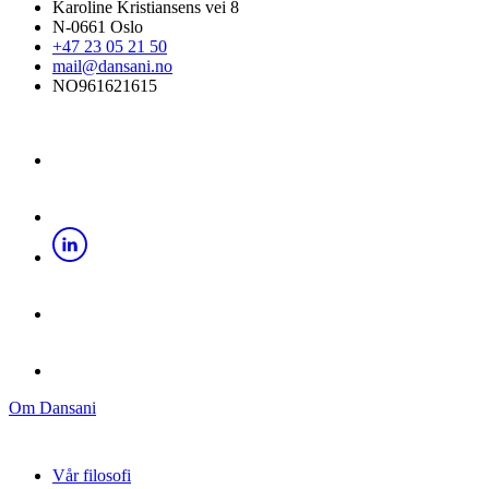
Karoline Kristiansens vei 8
N-0661 Oslo
+47 23 05 21 50
mail@dansani.no
NO961621615
Om Dansani
Vår filosofi