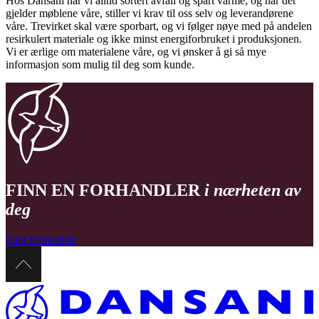
Hos Dansani har vi alltid sortert avfall og spart varme, og når det
gjelder møblene våre, stiller vi krav til oss selv og leverandørene
våre. Trevirket skal være sporbart, og vi følger nøye med på andelen
resirkulert materiale og ikke minst energiforbruket i produksjonen.
Vi er ærlige om materialene våre, og vi ønsker å gi så mye
informasjon som mulig til deg som kunde.
FINN EN FORHANDLER
i nærheten av
deg
Finn forhandler