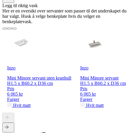
Legg til riktig vask
Her er en oversikt over servanter som passer til det underskapet du
har valgt. Husk å velge benkeplate hvis du velger en
benkeplatevask.
Inzo
Inzo
Mini Minore servant uten kranhull
Mini Minore servant
H1.5 x B60.2 x D36 cm
H1.5 x B60.2 x D36 cm
Pris
Pris
6 065 kr
6 065 kr
Farger
Farger
Hvit matt
Hvit matt