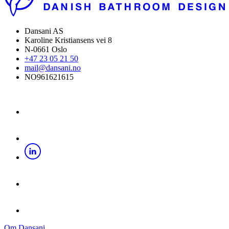
Dansani AS
Karoline Kristiansens vei 8
N-0661 Oslo
+47 23 05 21 50
mail@dansani.no
NO961621615
Om Dansani