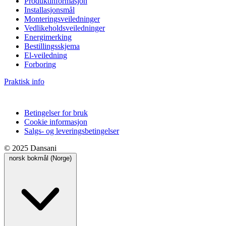
Produktinformasjon
Installasjonsmål
Monteringsveiledninger
Vedlikeholdsveiledninger
Energimerking
Bestillingsskjema
El-veiledning
Forboring
Praktisk info
Betingelser for bruk
Cookie informasjon
Salgs- og leveringsbetingelser
© 2025 Dansani
norsk bokmål (Norge)