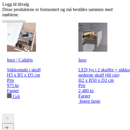
Legg til tilvalg
Disse produktene er formontert og må bestilles sammen med
møblene.
Inzo / Calidris
Inzo
Stikkontakt i skuff
LED lys i 2 skuffer + stikko
H5 x B5 x D5 cm
nederste skuff (60 cm)
Pris
H2 x B50 x D2 cm
975 kr
Pris
Farger
2 480 kr
Farger
Grå
Ingen farge