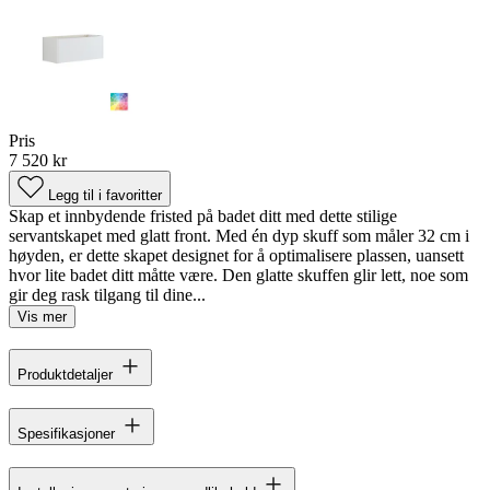
Pris
7 520 kr
Legg til i favoritter
Skap et innbydende fristed på badet ditt med dette stilige
servantskapet med glatt front. Med én dyp skuff som måler 32 cm i
høyden, er dette skapet designet for å optimalisere plassen, uansett
hvor lite badet ditt måtte være. Den glatte skuffen glir lett, noe som
gir deg rask tilgang til dine...
Vis mer
Produktdetaljer
Spesifikasjoner