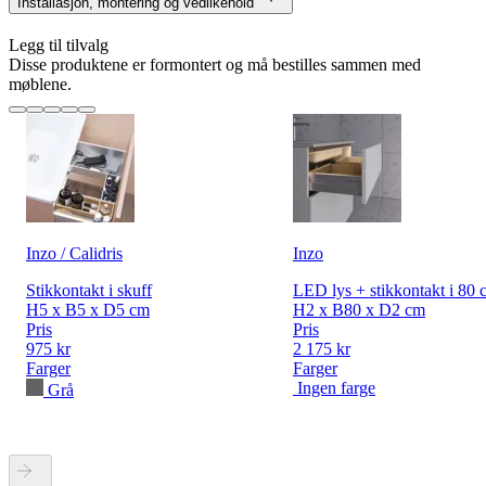
Installasjon, montering og vedlikehold
Legg til tilvalg
Disse produktene er formontert og må bestilles sammen med
møblene.
Inzo / Calidris
Inzo
Stikkontakt i skuff
LED lys + stikkontakt i 80 
H5 x B5 x D5 cm
H2 x B80 x D2 cm
Pris
Pris
975 kr
2 175 kr
Farger
Farger
Ingen farge
Grå