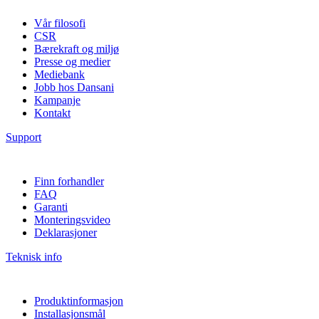
Vår filosofi
CSR
Bærekraft og miljø
Presse og medier
Mediebank
Jobb hos Dansani
Kampanje
Kontakt
Support
Finn forhandler
FAQ
Garanti
Monteringsvideo
Deklarasjoner
Teknisk info
Produktinformasjon
Installasjonsmål