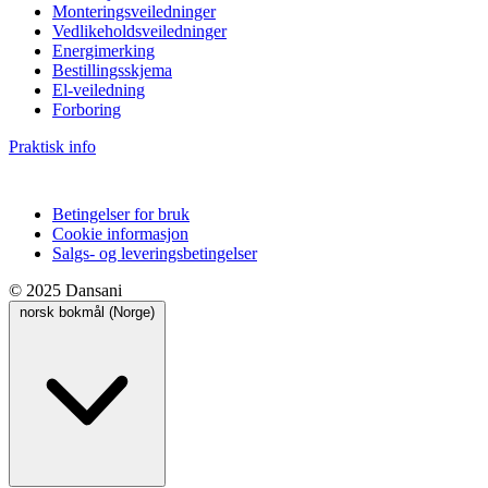
Monteringsveiledninger
Vedlikeholdsveiledninger
Energimerking
Bestillingsskjema
El-veiledning
Forboring
Praktisk info
Betingelser for bruk
Cookie informasjon
Salgs- og leveringsbetingelser
© 2025 Dansani
norsk bokmål (Norge)