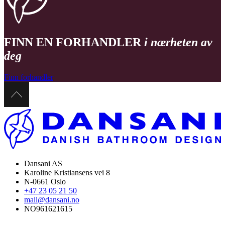
FINN EN FORHANDLER
i nærheten av
deg
Finn forhandler
Dansani AS
Karoline Kristiansens vei 8
N-0661 Oslo
+47 23 05 21 50
mail@dansani.no
NO961621615