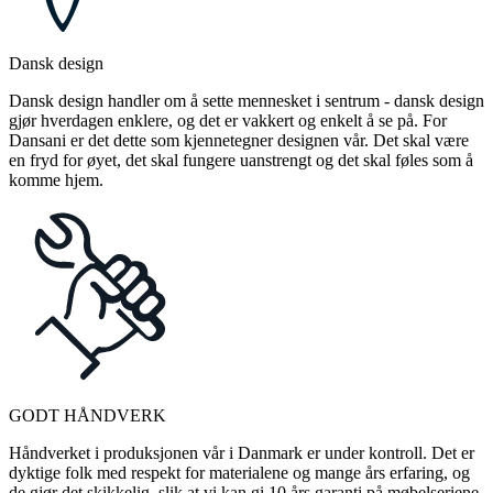
Dansk design
Dansk design handler om å sette mennesket i sentrum - dansk design
gjør hverdagen enklere, og det er vakkert og enkelt å se på. For
Dansani er det dette som kjennetegner designen vår. Det skal være
en fryd for øyet, det skal fungere uanstrengt og det skal føles som å
komme hjem.
GODT HÅNDVERK
Håndverket i produksjonen vår i Danmark er under kontroll. Det er
dyktige folk med respekt for materialene og mange års erfaring, og
de gjør det skikkelig, slik at vi kan gi 10 års garanti på møbelseriene