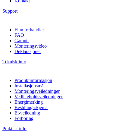
Kontakt
Support
Finn forhandler
FAQ
Garanti
Monteringsvideo
Deklarasjoner
Teknisk info
Produktinformasjon
Installasjonsmål
Monteringsveiledninger
Vedlikeholdsveiledninger
Energimerking
Bestillingsskjema
El-veiledning
Forboring
Praktisk info