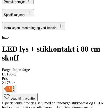
Produktdetaljer
Spesifikasjoner
Installasjon, montering og vedlikehold
Inzo
LED lys + stikkontakt i 80 cm
skuff
Farge:
Ingen farge
LS180-E
Pris
2 175 kr
Legg til i favoritter
Gjør det enkelt for deg selv med en innebygd stikkontakt og LED-
lys i skuffen i ditt skap eller servantskap. Med denne smarte