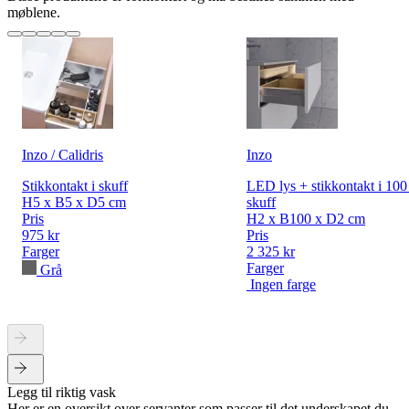
møblene.
Inzo / Calidris
Inzo
Stikkontakt i skuff
LED lys + stikkontakt i 10
H5 x B5 x D5 cm
skuff
Pris
H2 x B100 x D2 cm
975 kr
Pris
Farger
2 325 kr
Farger
Grå
Ingen farge
Legg til riktig vask
Her er en oversikt over servanter som passer til det underskapet du