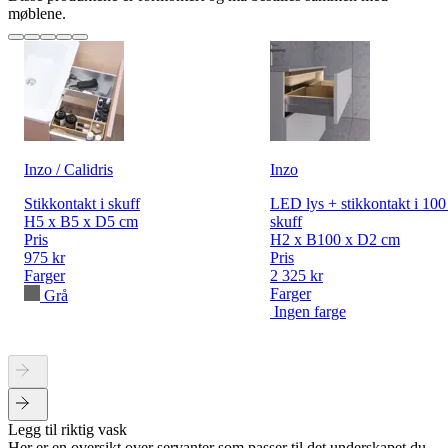
møblene.
Inzo / Calidris
Inzo
Stikkontakt i skuff
LED lys + stikkontakt i 10
H5 x B5 x D5 cm
skuff
Pris
H2 x B100 x D2 cm
975 kr
Pris
Farger
2 325 kr
Farger
Grå
Ingen farge
Legg til riktig vask
Her er en oversikt over servanter som passer til det underskapet du