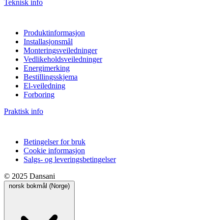
Teknisk info
Produktinformasjon
Installasjonsmål
Monteringsveiledninger
Vedlikeholdsveiledninger
Energimerking
Bestillingsskjema
El-veiledning
Forboring
Praktisk info
Betingelser for bruk
Cookie informasjon
Salgs- og leveringsbetingelser
© 2025 Dansani
norsk bokmål (Norge)