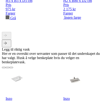
H5 x B5 x D5 cm
H2 x B80 x D2 cm
Pris
Pris
975 kr
2 175 kr
Farger
Farger
Ingen farge
Grå
Legg til riktig vask
Her er en oversikt over servanter som passer til det underskapet du
har valgt. Husk å velge benkeplate hvis du velger en
benkeplatevask.
Inzo
Inzo