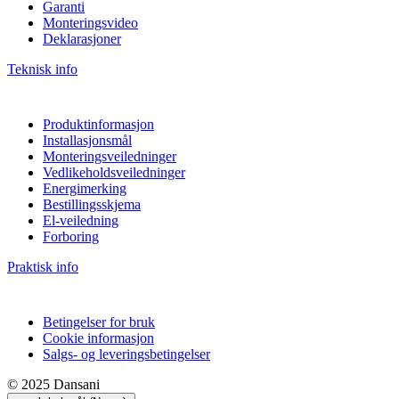
Garanti
Monteringsvideo
Deklarasjoner
Teknisk info
Produktinformasjon
Installasjonsmål
Monteringsveiledninger
Vedlikeholdsveiledninger
Energimerking
Bestillingsskjema
El-veiledning
Forboring
Praktisk info
Betingelser for bruk
Cookie informasjon
Salgs- og leveringsbetingelser
© 2025 Dansani