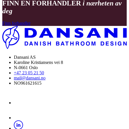
FINN EN FORHANDLER
i nærheten av
deg
Finn forhandler
Dansani AS
Karoline Kristiansens vei 8
N-0661 Oslo
+47 23 05 21 50
mail@dansani.no
NO961621615