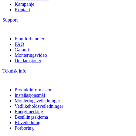
Kampanje
Kontakt
Support
Finn forhandler
FAQ
Garanti
Monteringsvideo
Deklarasjoner
Teknisk info
Produktinformasjon
Installasjonsmål
Monteringsveiledninger
Vedlikeholdsveiledninger
Energimerking
Bestillingsskjema
El-veiledning
Forboring