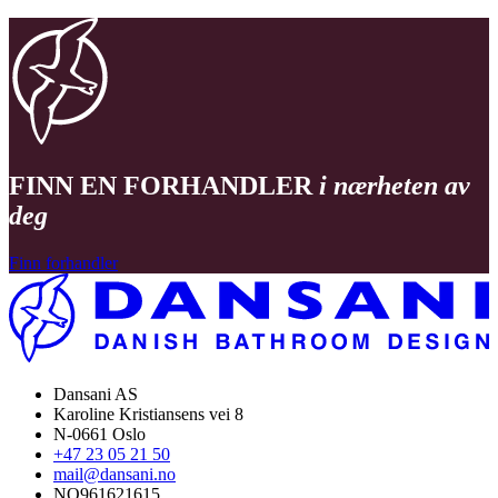
FINN EN FORHANDLER
i nærheten av
deg
Finn forhandler
Dansani AS
Karoline Kristiansens vei 8
N-0661 Oslo
+47 23 05 21 50
mail@dansani.no
NO961621615