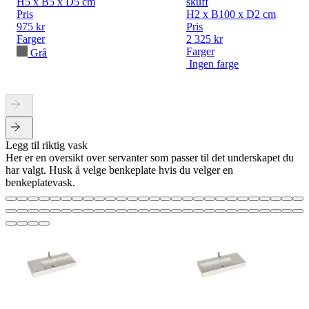
H5 x B5 x D5 cm
skuff
Pris
H2 x B100 x D2 cm
975 kr
Pris
Farger
2 325 kr
Farger
Grå
Ingen farge
Legg til riktig vask
Her er en oversikt over servanter som passer til det underskapet du
har valgt. Husk å velge benkeplate hvis du velger en
benkeplatevask.