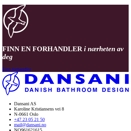
FINN EN FORHANDLER
i nærheten av
deg
Finn forhandler
Dansani AS
Karoline Kristiansens vei 8
N-0661 Oslo
+47 23 05 21 50
mail@dansani.no
NO961621615