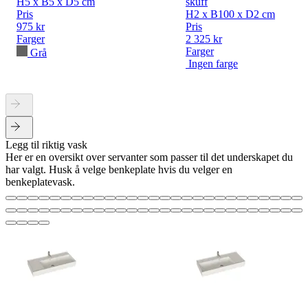
H5 x B5 x D5 cm
skuff
Pris
H2 x B100 x D2 cm
975 kr
Pris
Farger
2 325 kr
Farger
Grå
Ingen farge
Legg til riktig vask
Her er en oversikt over servanter som passer til det underskapet du
har valgt. Husk å velge benkeplate hvis du velger en
benkeplatevask.