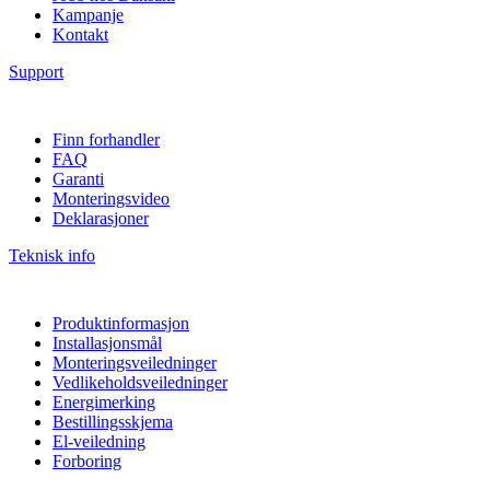
Kampanje
Kontakt
Support
Finn forhandler
FAQ
Garanti
Monteringsvideo
Deklarasjoner
Teknisk info
Produktinformasjon
Installasjonsmål
Monteringsveiledninger
Vedlikeholdsveiledninger
Energimerking
Bestillingsskjema
El-veiledning
Forboring