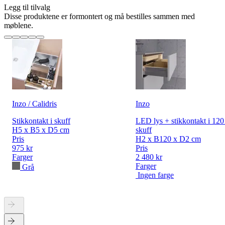
Legg til tilvalg
Disse produktene er formontert og må bestilles sammen med
møblene.
Inzo / Calidris
Inzo
Stikkontakt i skuff
LED lys + stikkontakt i 12
H5 x B5 x D5 cm
skuff
Pris
H2 x B120 x D2 cm
975 kr
Pris
Farger
2 480 kr
Farger
Grå
Ingen farge