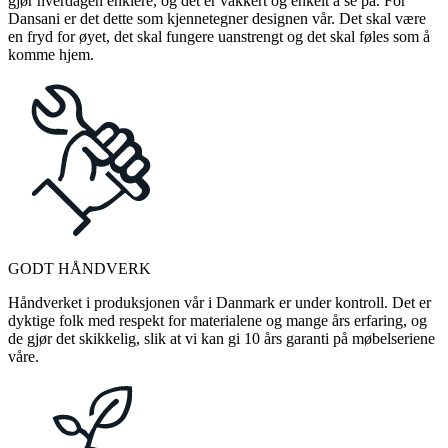
gjør hverdagen enklere, og det er vakkert og enkelt å se på. For
Dansani er det dette som kjennetegner designen vår. Det skal være
en fryd for øyet, det skal fungere uanstrengt og det skal føles som å
komme hjem.
GODT HÅNDVERK
Håndverket i produksjonen vår i Danmark er under kontroll. Det er
dyktige folk med respekt for materialene og mange års erfaring, og
de gjør det skikkelig, slik at vi kan gi 10 års garanti på møbelseriene
våre.