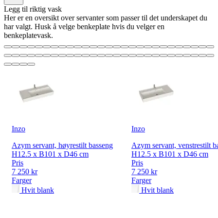
Legg til riktig vask
Her er en oversikt over servanter som passer til det underskapet du
har valgt. Husk å velge benkeplate hvis du velger en
benkeplatevask.
Inzo
Inzo
Azym servant, høyrestilt basseng
Azym servant, venstrestilt 
H12.5 x B101 x D46 cm
H12.5 x B101 x D46 cm
Pris
Pris
7 250 kr
7 250 kr
Farger
Farger
Hvit blank
Hvit blank