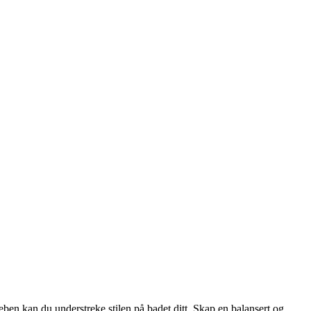
eben kan du understreke stilen på badet ditt. Skap en balansert og