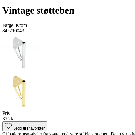
Vintage støtteben
Farge:
Krom
842210043
Pris
355 kr
Legg til i favoritter
Gi baderomsmøbelet fra støtte med våre solide støtteben. Bena gir ikke