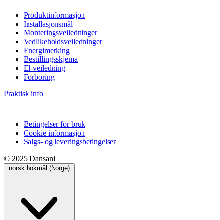
Produktinformasjon
Installasjonsmål
Monteringsveiledninger
Vedlikeholdsveiledninger
Energimerking
Bestillingsskjema
El-veiledning
Forboring
Praktisk info
Betingelser for bruk
Cookie informasjon
Salgs- og leveringsbetingelser
© 2025 Dansani
norsk bokmål (Norge)