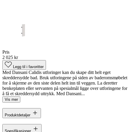
Pris
2 025 kr
Legg til i favoritter
Med Dansani Calidis utforinger kan du skape ditt helt eget
skreddersydde bad. Bruk utforingene på siden av baderomsmøbelet
for å skjerme av den siste delen helt inn til veggen. La deretter
benkeplaten eller servanten på spesialmål ligge over utforingene for
å få et skreddersydd uttrykk. Med Dansani...
Vis mer
Produktdetaljer
Spesifikasjoner