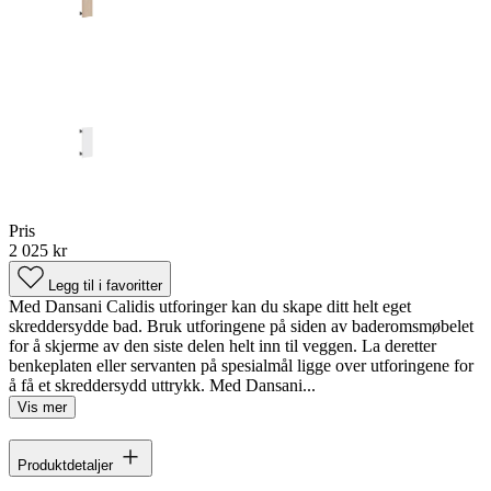
Pris
2 025 kr
Legg til i favoritter
Med Dansani Calidis utforinger kan du skape ditt helt eget
skreddersydde bad. Bruk utforingene på siden av baderomsmøbelet
for å skjerme av den siste delen helt inn til veggen. La deretter
benkeplaten eller servanten på spesialmål ligge over utforingene for
å få et skreddersydd uttrykk. Med Dansani...
Vis mer
Produktdetaljer