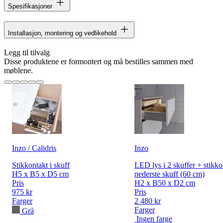
Spesifikasjoner
Installasjon, montering og vedlikehold
Legg til tilvalg
Disse produktene er formontert og må bestilles sammen med
møblene.
Inzo / Calidris
Inzo
Stikkontakt i skuff
LED lys i 2 skuffer + stikko
H5 x B5 x D5 cm
nederste skuff (60 cm)
Pris
H2 x B50 x D2 cm
975 kr
Pris
Farger
2 480 kr
Farger
Grå
Ingen farge