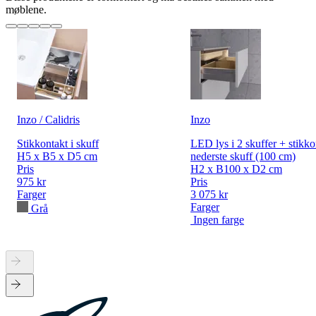
møblene.
Inzo / Calidris
Inzo
Stikkontakt i skuff
LED lys i 2 skuffer + stikko
H5 x B5 x D5 cm
nederste skuff (100 cm)
Pris
H2 x B100 x D2 cm
975 kr
Pris
Farger
3 075 kr
Farger
Grå
Ingen farge