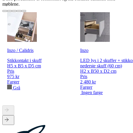
møblene.
Inzo / Calidris
Inzo
Stikkontakt i skuff
LED lys i 2 skuffer + stikko
H5 x B5 x D5 cm
nederste skuff (60 cm)
Pris
H2 x B50 x D2 cm
975 kr
Pris
Farger
2 480 kr
Farger
Grå
Ingen farge