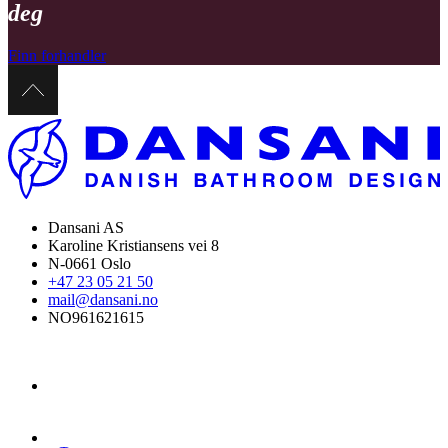
deg
Finn forhandler
Dansani AS
Karoline Kristiansens vei 8
N-0661 Oslo
+47 23 05 21 50
mail@dansani.no
NO961621615