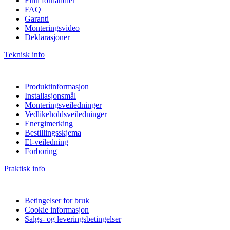
Finn forhandler
FAQ
Garanti
Monteringsvideo
Deklarasjoner
Teknisk info
Produktinformasjon
Installasjonsmål
Monteringsveiledninger
Vedlikeholdsveiledninger
Energimerking
Bestillingsskjema
El-veiledning
Forboring
Praktisk info
Betingelser for bruk
Cookie informasjon
Salgs- og leveringsbetingelser