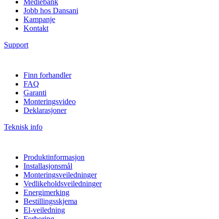
Mediebank
Jobb hos Dansani
Kampanje
Kontakt
Support
Finn forhandler
FAQ
Garanti
Monteringsvideo
Deklarasjoner
Teknisk info
Produktinformasjon
Installasjonsmål
Monteringsveiledninger
Vedlikeholdsveiledninger
Energimerking
Bestillingsskjema
El-veiledning
Forboring