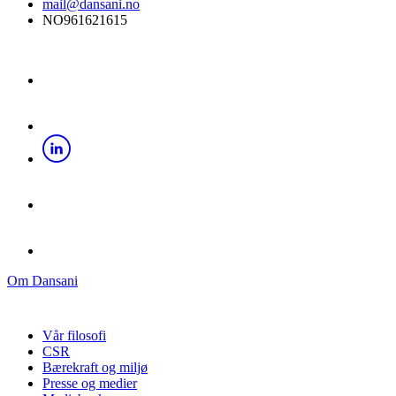
mail@dansani.no
NO961621615
Om Dansani
Vår filosofi
CSR
Bærekraft og miljø
Presse og medier