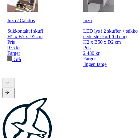
Inzo / Calidris
Inzo
Stikkontakt i skuff
LED lys i 2 skuffer + stikko
H5 x B5 x D5 cm
nederste skuff (60 cm)
Pris
H2 x B50 x D2 cm
975 kr
Pris
Farger
2 480 kr
Farger
Grå
Ingen farge