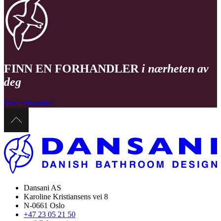
FINN EN FORHANDLER
i nærheten av
deg
Finn forhandler
Dansani AS
Karoline Kristiansens vei 8
N-0661 Oslo
+47 23 05 21 50