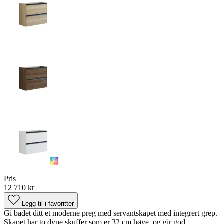
Pris
12 710 kr
Legg til i favoritter
Gi badet ditt et moderne preg med servantskapet med integrert grep.
Skapet har to dype skuffer som er 32 cm høye, og gir god