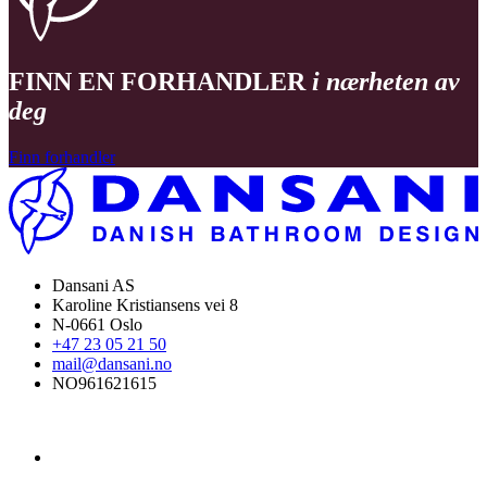
FINN EN FORHANDLER
i nærheten av
deg
Finn forhandler
Dansani AS
Karoline Kristiansens vei 8
N-0661 Oslo
+47 23 05 21 50
mail@dansani.no
NO961621615