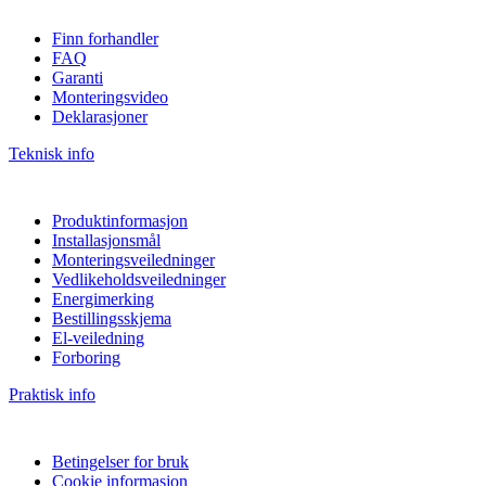
Finn forhandler
FAQ
Garanti
Monteringsvideo
Deklarasjoner
Teknisk info
Produktinformasjon
Installasjonsmål
Monteringsveiledninger
Vedlikeholdsveiledninger
Energimerking
Bestillingsskjema
El-veiledning
Forboring
Praktisk info
Betingelser for bruk
Cookie informasjon