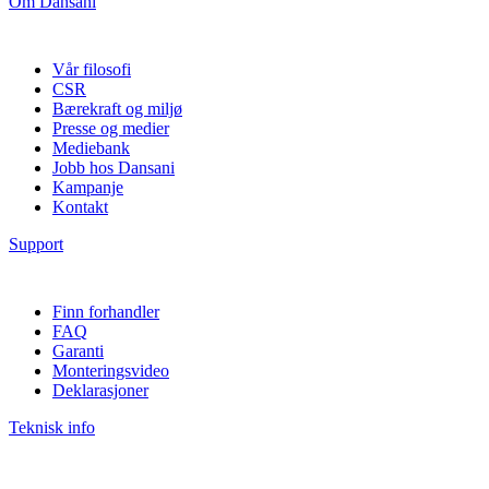
Om Dansani
Vår filosofi
CSR
Bærekraft og miljø
Presse og medier
Mediebank
Jobb hos Dansani
Kampanje
Kontakt
Support
Finn forhandler
FAQ
Garanti
Monteringsvideo
Deklarasjoner
Teknisk info