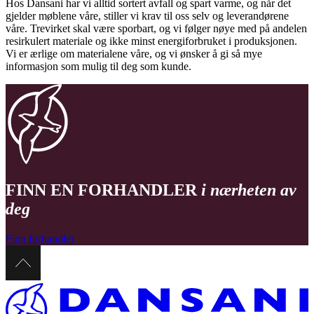
Hos Dansani har vi alltid sortert avfall og spart varme, og når det
gjelder møblene våre, stiller vi krav til oss selv og leverandørene
våre. Trevirket skal være sporbart, og vi følger nøye med på andelen
resirkulert materiale og ikke minst energiforbruket i produksjonen.
Vi er ærlige om materialene våre, og vi ønsker å gi så mye
informasjon som mulig til deg som kunde.
FINN EN FORHANDLER
i nærheten av
deg
Finn forhandler