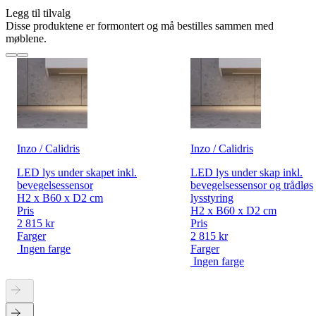
Legg til tilvalg
Disse produktene er formontert og må bestilles sammen med
møblene.
Inzo / Calidris
Inzo / Calidris
LED lys under skapet inkl.
LED lys under skap inkl.
bevegelsessensor
bevegelsessensor og trådløs
H2 x B60 x D2 cm
lysstyring
Pris
H2 x B60 x D2 cm
2 815 kr
Pris
Farger
2 815 kr
Ingen farge
Farger
Ingen farge