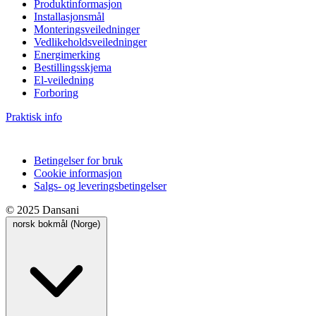
Produktinformasjon
Installasjonsmål
Monteringsveiledninger
Vedlikeholdsveiledninger
Energimerking
Bestillingsskjema
El-veiledning
Forboring
Praktisk info
Betingelser for bruk
Cookie informasjon
Salgs- og leveringsbetingelser
© 2025 Dansani
norsk bokmål (Norge)