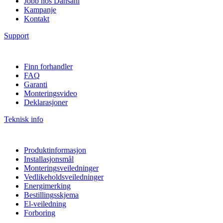
Jobb hos Dansani
Kampanje
Kontakt
Support
Finn forhandler
FAQ
Garanti
Monteringsvideo
Deklarasjoner
Teknisk info
Produktinformasjon
Installasjonsmål
Monteringsveiledninger
Vedlikeholdsveiledninger
Energimerking
Bestillingsskjema
El-veiledning
Forboring