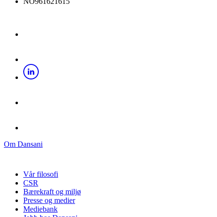
NO961621615
Om Dansani
Vår filosofi
CSR
Bærekraft og miljø
Presse og medier
Mediebank