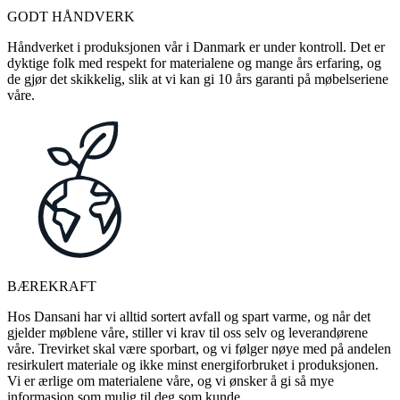
GODT HÅNDVERK
Håndverket i produksjonen vår i Danmark er under kontroll. Det er
dyktige folk med respekt for materialene og mange års erfaring, og
de gjør det skikkelig, slik at vi kan gi 10 års garanti på møbelseriene
våre.
BÆREKRAFT
Hos Dansani har vi alltid sortert avfall og spart varme, og når det
gjelder møblene våre, stiller vi krav til oss selv og leverandørene
våre. Trevirket skal være sporbart, og vi følger nøye med på andelen
resirkulert materiale og ikke minst energiforbruket i produksjonen.
Vi er ærlige om materialene våre, og vi ønsker å gi så mye
informasjon som mulig til deg som kunde.