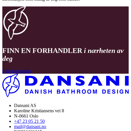
FINN EN FORHANDLER
i nærheten av
deg
Finn forhandler
Dansani AS
Karoline Kristiansens vei 8
N-0661 Oslo
+47 23 05 21 50
mail@dansani.no