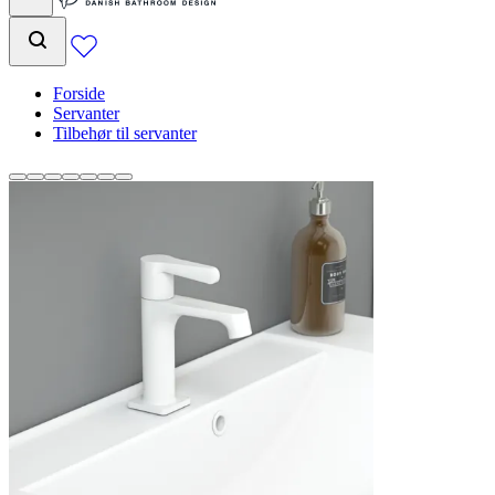
Forside
Servanter
Tilbehør til servanter