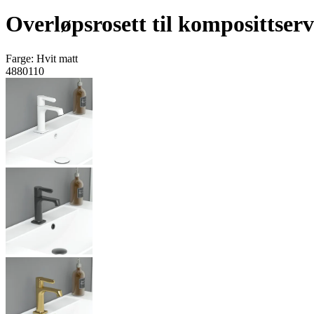
Overløpsrosett til komposittser
Farge:
Hvit matt
4880110