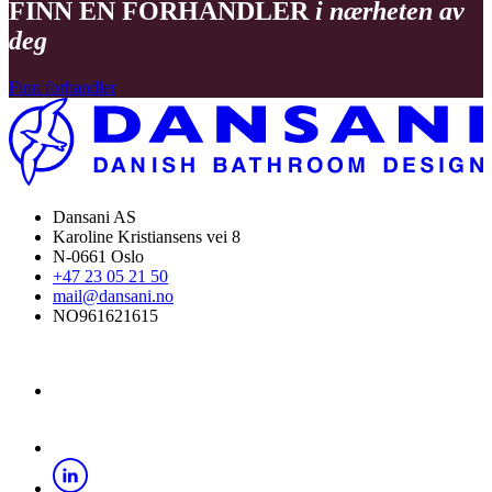
FINN EN FORHANDLER
i nærheten av
deg
Finn forhandler
Dansani AS
Karoline Kristiansens vei 8
N-0661 Oslo
+47 23 05 21 50
mail@dansani.no
NO961621615