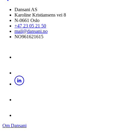
Dansani AS
Karoline Kristiansens vei 8
N-0661 Oslo
+47 23 05 21 50
mail@dansani.no
NO961621615
Om Dansani