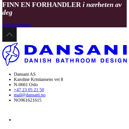
FINN EN FORHANDLER
i nærheten av
deg
Finn forhandler
Dansani AS
Karoline Kristiansens vei 8
N-0661 Oslo
+47 23 05 21 50
mail@dansani.no
NO961621615