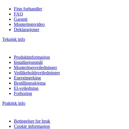
Finn forhandler
FAQ
Garanti
Monteringsvideo
Deklarasjoner
Teknisk info
Produktinformasjon
Installasjonsmål
Monteringsveiledninger
Vedlikeholdsveiledninger
Energimerking
Bestillingsskjema
El-veiledning
Forboring
Praktisk info
Betingelser for bruk
Cookie informasjon