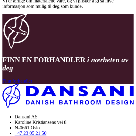
Vi er ærlige om materialene våre, og vi ønsker å gi så mye
informasjon som mulig til deg som kunde.
FINN EN FORHANDLER
i nærheten av
deg
Finn forhandler
Dansani AS
Karoline Kristiansens vei 8
N-0661 Oslo
+47 23 05 21 50