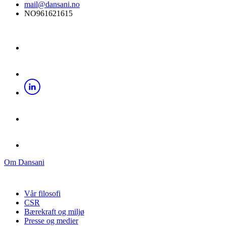
mail@dansani.no
NO961621615
Om Dansani
Vår filosofi
CSR
Bærekraft og miljø
Presse og medier