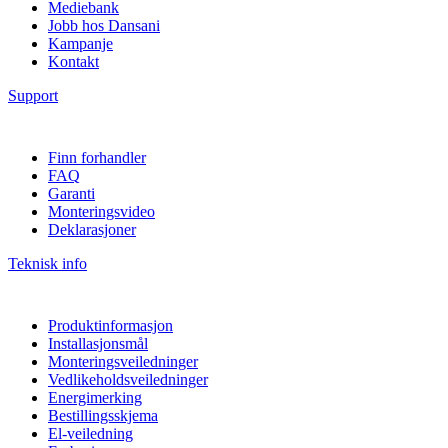
Mediebank
Jobb hos Dansani
Kampanje
Kontakt
Support
Finn forhandler
FAQ
Garanti
Monteringsvideo
Deklarasjoner
Teknisk info
Produktinformasjon
Installasjonsmål
Monteringsveiledninger
Vedlikeholdsveiledninger
Energimerking
Bestillingsskjema
El-veiledning