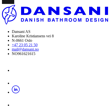
Dansani AS
Karoline Kristiansens vei 8
N-0661 Oslo
+47 23 05 21 50
mail@dansani.no
NO961621615