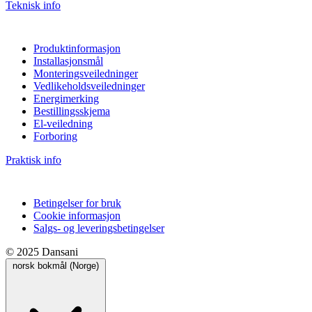
Teknisk info
Produktinformasjon
Installasjonsmål
Monteringsveiledninger
Vedlikeholdsveiledninger
Energimerking
Bestillingsskjema
El-veiledning
Forboring
Praktisk info
Betingelser for bruk
Cookie informasjon
Salgs- og leveringsbetingelser
© 2025 Dansani
norsk bokmål (Norge)