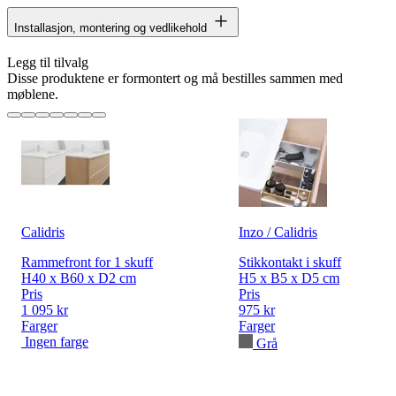
Installasjon, montering og vedlikehold
Legg til tilvalg
Disse produktene er formontert og må bestilles sammen med
møblene.
Calidris
Inzo / Calidris
Rammefront for 1 skuff
Stikkontakt i skuff
H40 x B60 x D2 cm
H5 x B5 x D5 cm
Pris
Pris
1 095 kr
975 kr
Farger
Farger
Ingen farge
Grå