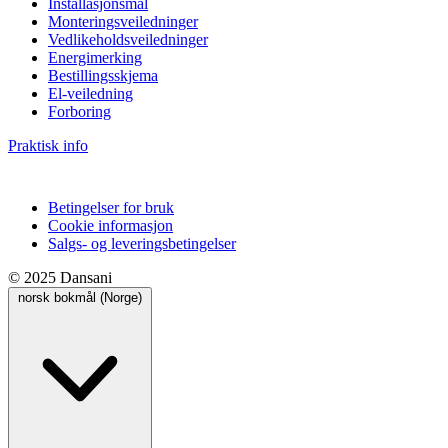
Installasjonsmål
Monteringsveiledninger
Vedlikeholdsveiledninger
Energimerking
Bestillingsskjema
El-veiledning
Forboring
Praktisk info
Betingelser for bruk
Cookie informasjon
Salgs- og leveringsbetingelser
© 2025 Dansani
norsk bokmål (Norge)