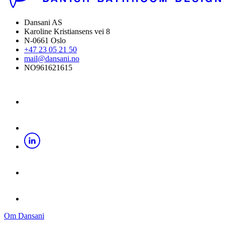
Dansani AS
Karoline Kristiansens vei 8
N-0661 Oslo
+47 23 05 21 50
mail@dansani.no
NO961621615
Om Dansani