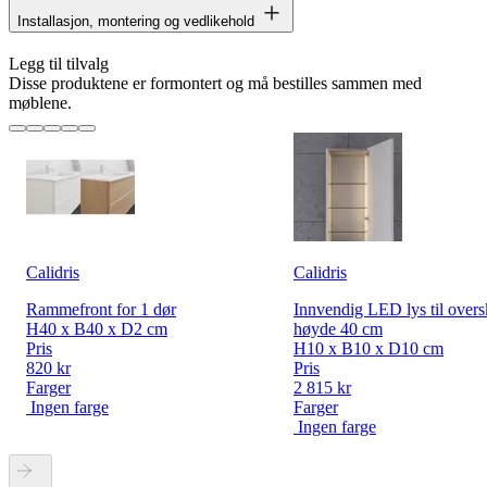
Installasjon, montering og vedlikehold
Legg til tilvalg
Disse produktene er formontert og må bestilles sammen med
møblene.
Calidris
Calidris
Rammefront for 1 dør
Innvendig LED lys til overs
H40 x B40 x D2 cm
høyde 40 cm
Pris
H10 x B10 x D10 cm
820 kr
Pris
Farger
2 815 kr
Ingen farge
Farger
Ingen farge