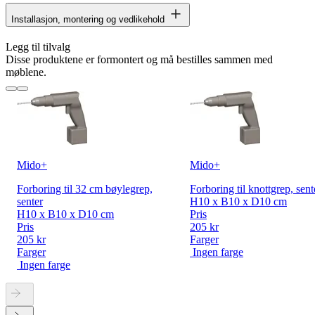
Installasjon, montering og vedlikehold
Legg til tilvalg
Disse produktene er formontert og må bestilles sammen med
møblene.
Mido+
Mido+
Forboring til 32 cm bøylegrep,
Forboring til knottgrep, sent
senter
H10 x B10 x D10 cm
H10 x B10 x D10 cm
Pris
Pris
205 kr
205 kr
Farger
Farger
Ingen farge
Ingen farge