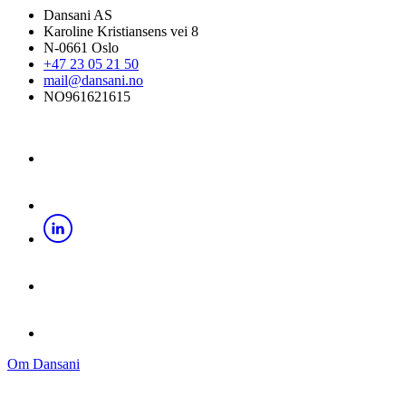
Dansani AS
Karoline Kristiansens vei 8
N-0661 Oslo
+47 23 05 21 50
mail@dansani.no
NO961621615
Om Dansani