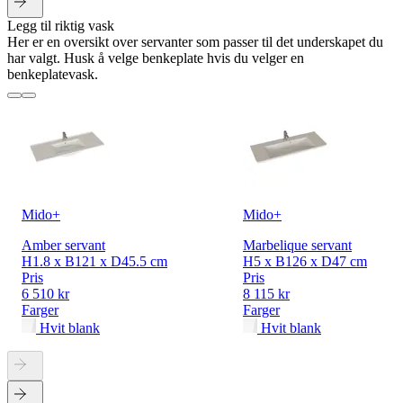
Legg til riktig vask
Her er en oversikt over servanter som passer til det underskapet du
har valgt. Husk å velge benkeplate hvis du velger en
benkeplatevask.
Mido+
Mido+
Amber servant
Marbelique servant
H1.8 x B121 x D45.5 cm
H5 x B126 x D47 cm
Pris
Pris
6 510 kr
8 115 kr
Farger
Farger
Hvit blank
Hvit blank