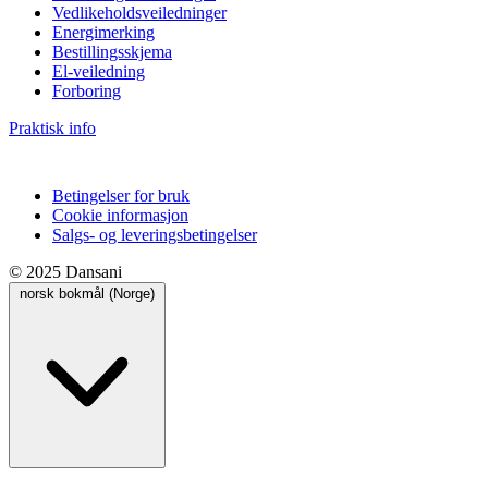
Vedlikeholdsveiledninger
Energimerking
Bestillingsskjema
El-veiledning
Forboring
Praktisk info
Betingelser for bruk
Cookie informasjon
Salgs- og leveringsbetingelser
© 2025 Dansani
norsk bokmål (Norge)