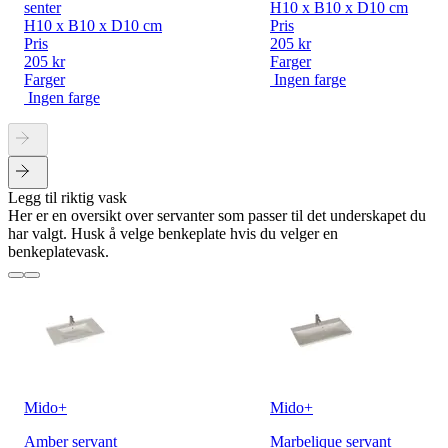
senter
H10 x B10 x D10 cm
H10 x B10 x D10 cm
Pris
Pris
205 kr
205 kr
Farger
Farger
Ingen farge
Ingen farge
Legg til riktig vask
Her er en oversikt over servanter som passer til det underskapet du
har valgt. Husk å velge benkeplate hvis du velger en
benkeplatevask.
Mido+
Mido+
Amber servant
Marbelique servant