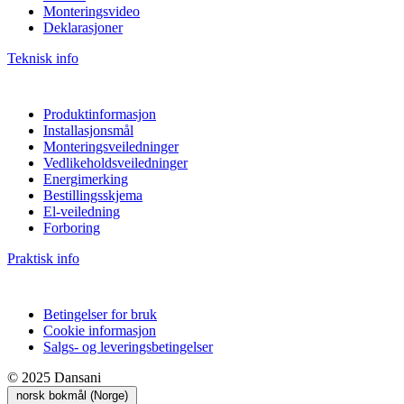
Monteringsvideo
Deklarasjoner
Teknisk info
Produktinformasjon
Installasjonsmål
Monteringsveiledninger
Vedlikeholdsveiledninger
Energimerking
Bestillingsskjema
El-veiledning
Forboring
Praktisk info
Betingelser for bruk
Cookie informasjon
Salgs- og leveringsbetingelser
© 2025 Dansani
norsk bokmål (Norge)