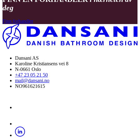
deg
Finn forhandler
Dansani AS
Karoline Kristiansens vei 8
N-0661 Oslo
+47 23 05 21 50
mail@dansani.no
NO961621615