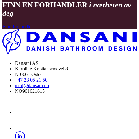
FINN EN FORHANDLER
i nærheten av
deg
Finn forhandler
Dansani AS
Karoline Kristiansens vei 8
N-0661 Oslo
+47 23 05 21 50
mail@dansani.no
NO961621615