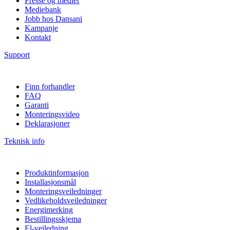
Presse og medier
Mediebank
Jobb hos Dansani
Kampanje
Kontakt
Support
Finn forhandler
FAQ
Garanti
Monteringsvideo
Deklarasjoner
Teknisk info
Produktinformasjon
Installasjonsmål
Monteringsveiledninger
Vedlikeholdsveiledninger
Energimerking
Bestillingsskjema
El-veiledning