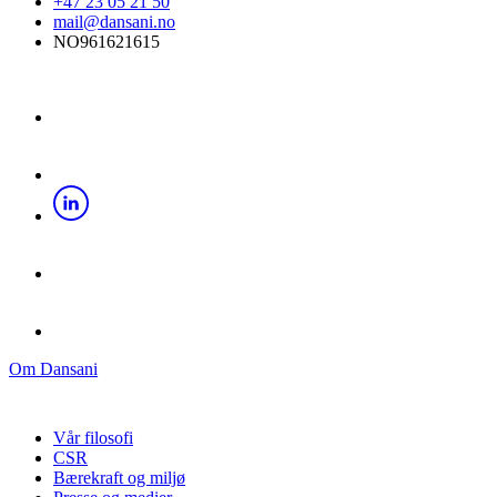
+47 23 05 21 50
mail@dansani.no
NO961621615
Om Dansani
Vår filosofi
CSR
Bærekraft og miljø