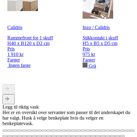
Calidris
Inzo / Calidris
Rammefront for 1 skuff
Stikkontakt i skuff
H40 x B120 x D2 cm
H5 x B5 x D5 cm
Pris
Pris
1 910 kr
975 kr
Farger
Farger
Ingen farge
Grå
Legg til riktig vask
Her er en oversikt over servanter som passer til det underskapet du
har valgt. Husk å velge benkeplate hvis du velger en
benkeplatevask.