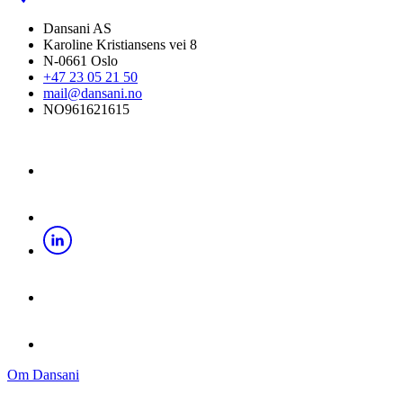
Dansani AS
Karoline Kristiansens vei 8
N-0661 Oslo
+47 23 05 21 50
mail@dansani.no
NO961621615
Om Dansani