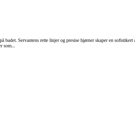
å badet. Servantens rette linjer og presise hjørner skaper en sofistikert 
er som...