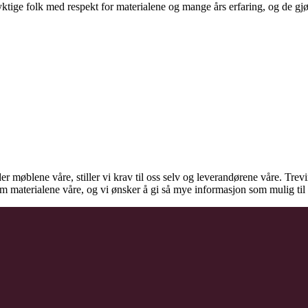
ige folk med respekt for materialene og mange års erfaring, og de gjør d
der møblene våre, stiller vi krav til oss selv og leverandørene våre. Tre
 om materialene våre, og vi ønsker å gi så mye informasjon som mulig t