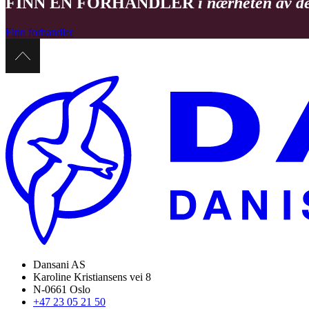
FINN EN FORHANDLER
i nærheten av d
Finn forhandler
Dansani AS
Karoline Kristiansens vei 8
N-0661 Oslo
+47 23 05 21 50