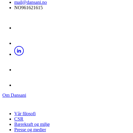
mail@dansani.no
NO961621615
Om Dansani
Vår filosofi
CSR
Bærekraft og miljø
Presse og medier