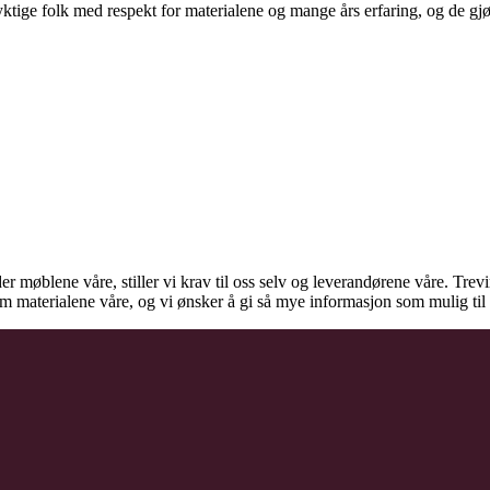
ige folk med respekt for materialene og mange års erfaring, og de gjør d
der møblene våre, stiller vi krav til oss selv og leverandørene våre. Tre
 om materialene våre, og vi ønsker å gi så mye informasjon som mulig t