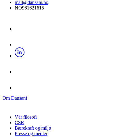
mail@dansani.no
NO961621615
Om Dansani
Vår filosofi
CSR
Bærekraft og miljø
Presse og medier