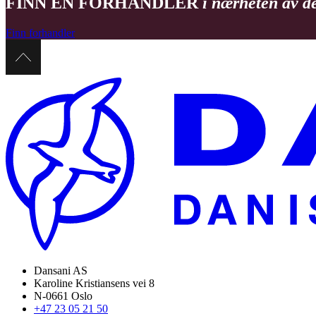
FINN EN FORHANDLER
i nærheten av d
Finn forhandler
Dansani AS
Karoline Kristiansens vei 8
N-0661 Oslo
+47 23 05 21 50